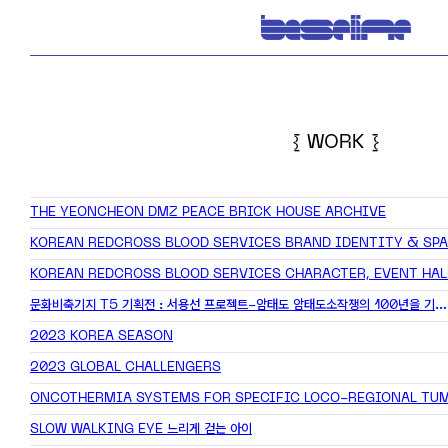
{ WORK }
THE YEONCHEON DMZ PEACE BRICK HOUSE ARCHIVE
KOREAN REDCROSS BLOOD SERVICES CHARACTER, EVENT HAL
문화비축기지 T5 기획전 : 서용선 프로젝트-암태도
암태도소작쟁의 100년을 기억하다
2023 KOREA SEASON
2023 GLOBAL CHALLENGERS
ONCOTHERMIA SYSTEMS
FOR SPECIFIC LOCO-REGIONAL TUMOR TREAT
SLOW WALKING EYE
느리게 걷는 아이